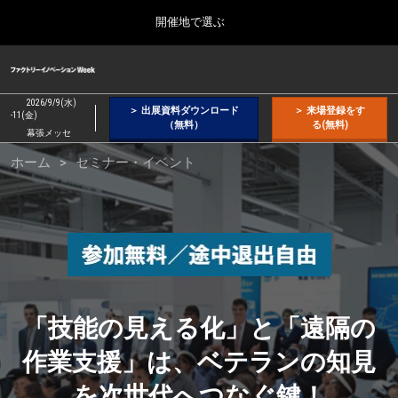
Press
ス
開催地で選ぶ
Escape
キ
to
ッ
close
ファクトリーイノベーション Week
グ
プ
the
ロ
2026年09月09日
し
ー
menu.
幕張メッセ / Makuhari Messe, Japan
2026/9/9(水)
＞ 出展資料ダウンロード
＞ 来場登録をす
バ
-11(金)
て
（無料）
る(無料)
ル
幕張メッセ
進
ナ
ウ
【２月】東京展
ホーム
セミナー・イベント
ビ
む
2027年02月17日
ゲ
東京ビッグサイト / Tokyo Big Sight, Japan
ー
ェ
シ
ョ
【５月】大阪展
ン
2027年05月12日
を
ア
インテックス大阪 / INTEX Osaka, Japan
折
り
た
【９月】東京展
「技能の見える化」と「遠隔の
た
ラ
2026年09月09日
む
幕張メッセ / Makuhari Messe, Japan
作業支援」は、ベテランの知見
を次世代へつなぐ鍵！