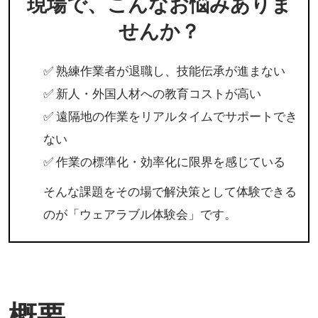
能
現場で、こんなお悩みありま
せんか？
伝
✅ 熟練作業者が退職し、技能伝承が進まない
承
✅ 新人・外国人材への教育コストが高い
✅ 遠隔地の作業をリアルタイムでサポートでき
＆
ない
✅ 作業の標準化・効率化に限界を感じている
遠
そんな課題をその場で解決策として体験できる
のが「ウェアラブル体験会」です。
隔
作
概要