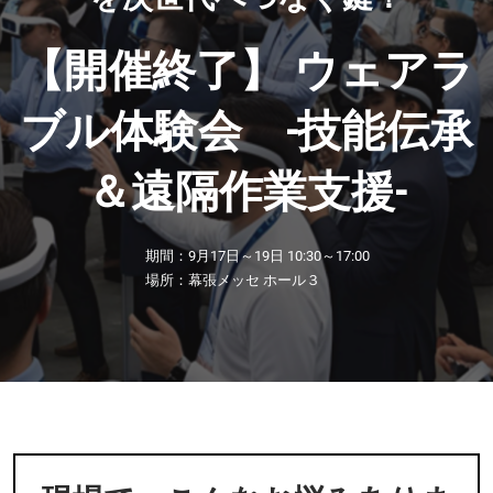
ブ
【11月】名古屋展
2026年11月25日
愛知県国際展示場 / Aichi Sky Expo
ル
【開催終了】 ウェアラ
ブル体験会 -技能伝承
体
＆遠隔作業支援-
験
期間：9月17日～19日 10:30～17:00
会
場所：幕張メッセ ホール３
-
技