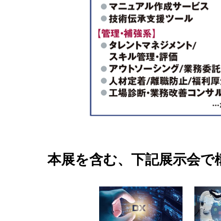
対
策
EXPO」
2026
年
11
本展を含む、下記展示会で構成
月