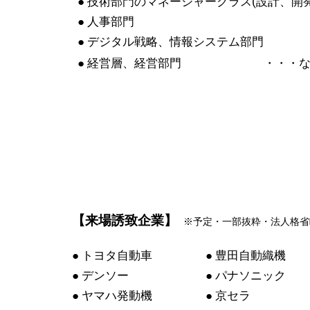
● 技術部門のマネージャークラス(設計、開
● 人事部門
● デジタル戦略、情報システム部門
● 経営層、経営部門 ・・・な
【来場誘致企業】
※予定・一部抜粋・法人格省
● トヨタ自動車
● 豊田自動織機
● デンソー
● パナソニック
● ヤマハ発動機
● 京セラ