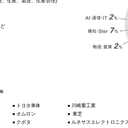
発、生産、製造、生産管理)
ど
略
● トヨタ車体
● 川崎重工業
● オムロン
● 東芝
● クボタ
● ルネサスエレクトロニク