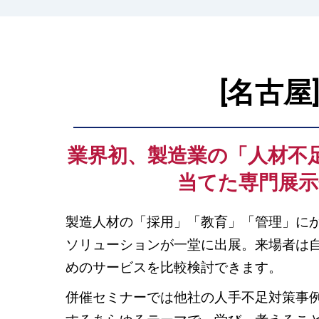
理
の
[名古屋
展
業界初、製造業の「人材不
示
当てた専門展示
会
製造人材の「採用」「教育」「管理」に
ソリューションが一堂に出展。来場者は
「製
めのサービスを比較検討できます。
造
併催セミナーでは他社の人手不足対策事