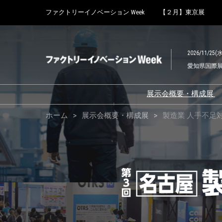
Press
ス
ファクトリーイノベーション Week
【２月】東京展
Escape
キ
to
製
ッ
close
プ
the
2026/11/25(水
し
menu.
造
愛知県国際展示場
て
進
む
業
展示会概要・構成展
展示会概要
ホーム
展示会概要・構成展
製造業 人手不足対
向
【2025年10月】
ーイノベーション W
報告
け
スマート工場 EXP
ロボデックス
人
製造業カーボンニ
ル展