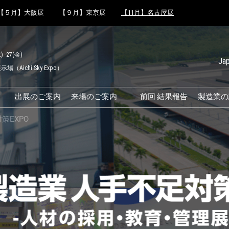
【５月】大阪展
【９月】東京展
【11月】名古屋展
) -27(金)
Ja
（Aichi Sky Expo）
Japanese
English
出展のご案内
来場のご案内
前回 結果報告
製造業の
Simplified 
来場のご案内
策EXPO
Korean (Na
ファクトリ
効率的なブースのまわり方
eek 結果
交通アクセス
来場に関するFAQ
O
展示会・セミナー参加ポリ
シー
ュートラ