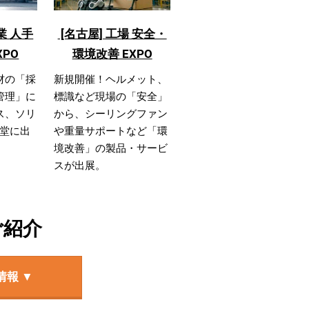
業 人手
[名古屋] 工場 安全・
XPO
環境改善 EXPO
材の「採
新規開催！ヘルメット、
管理」に
標識など現場の「安全」
ス、ソリ
から、シーリングファン
堂に出
や重量サポートなど「環
境改善」の製品・サービ
スが出展。
ご紹介
情報 ▼