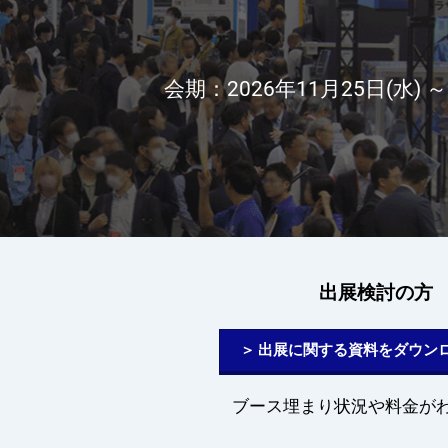
材
製造業 人手不足対策
工場 安全・環境改善
の
会期：2026年11月25日(水) ～27
採
用・
教
出展検討の方
育・
＞ 出展に関する資料をダウン
管
ブース埋まり状況や料金が