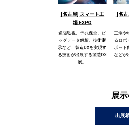
名
[名古屋] スマート工
[名古
古
場 EXPO
遠隔監視、予兆保全、ビ
工場や
屋
ッグデータ解析、技術継
るロボ
承など、製造DXを実現す
ボット
る技術が出展する製造DX
などが
開
展。
催
展示
出展希