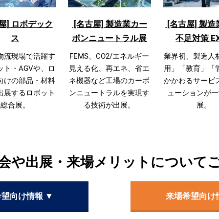
屋] ロボデック
[名古屋] 製造業カー
[名古屋] 製造
ス
ボンニュートラル展
不足対策 E
物流現場で活躍す
FEMS、CO2/エネルギー
業界初、製造人
ット・AGVや、ロ
見える化、再エネ、省エ
用」「教育」「
向けの部品・材料
ネ機器など工場のカーボ
かかわるサービ
出展するロボット
ンニュートラルを実現す
ューションが一
総合展。
る技術が出展。
展。
会や出展・来場メリットについて
望向け情報 ▼
来場希望向け