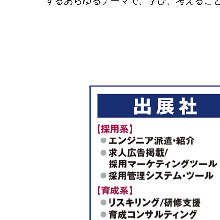
するあらゆるテーマで、学び、考えるこ
業
の
人
手
不
足