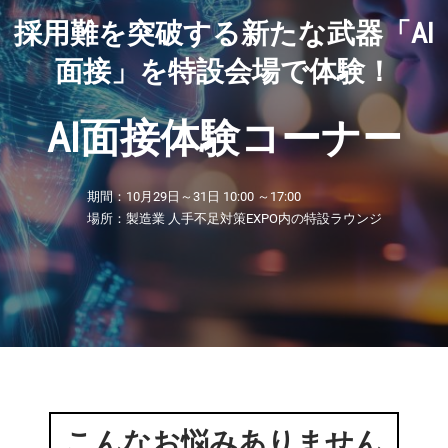
験
【11月】名古屋展
採用難を突破する新たな武器「AI
2026年11月25日
愛知県国際展示場 / Aichi Sky Expo
コ
面接」を特設会場で体験！
ー
AI面接体験コーナー
ナ
期間：10月29日～31日 10:00 ～17:00
場所：製造業 人手不足対策EXPO内の特設ラウンジ
ー
こんなお悩みありません