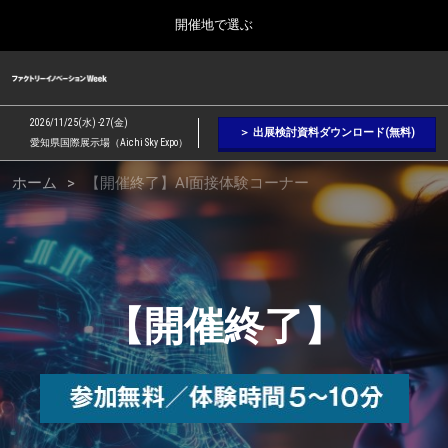
Press
ス
開催地で選ぶ
Escape
キ
to
ッ
close
ファクトリーイノベーション Week
グ
プ
the
ロ
2026年09月09日
し
ー
menu.
幕張メッセ / Makuhari Messe, Japan
2026/11/25(水) -27(金)
バ
＞ 出展検討資料ダウンロード(無料)
て
愛知県国際展示場（Aichi Sky Expo）
ル
進
ナ
AI
【２月】東京展
ホーム
【開催終了】AI面接体験コーナー
ビ
む
2027年02月17日
ゲ
東京ビッグサイト / Tokyo Big Sight, Japan
ー
面
シ
ョ
【５月】大阪展
ン
2027年05月12日
を
接
インテックス大阪 / INTEX Osaka, Japan
折
【開催終了】
り
た
【９月】東京展
た
体
2026年09月09日
む
幕張メッセ / Makuhari Messe, Japan