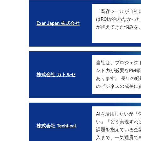
「既存ツールが自社
はROIが合わなかっ
Exer Japan 株式会社
が抱えてきた悩みを、
当社は、プロジェク
ント力が必要なPM
株式会社 カトルセ
あります。 長年の
のビジネスの成長に
AIを活用したいが
い」「どう実現すれ
株式会社 Techtical
課題を抱えている企
入まで、一気通貫でA