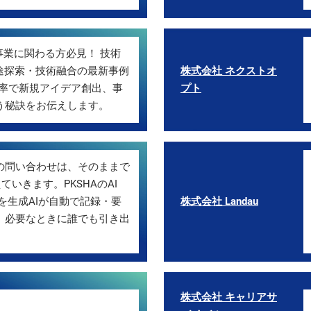
事業に関わる方必見！ 技術
用途探索・技術融合の最新事例
株式会社 ネクストオ
効率で新規アイデア創出、事
プト
う秘訣をお伝えします。
の問い合わせは、そのままで
ていきます。PKSHAのAI
話を生成AIが自動で記録・要
株式会社 Landau
、必要なときに誰でも引き出
株式会社 キャリアサ