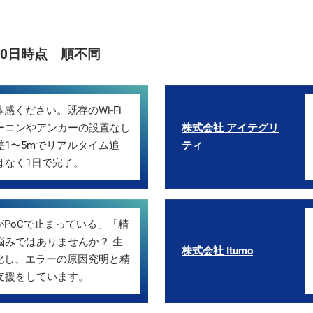
30日時点 順不同
感ください。既存のWi-Fi
ーコンやアンカーの設置なし
株式会社 アイテグリ
差1〜5mでリアルタイム追
ティ
はなく1日で完了。
がPoCで止まっている」「精
悩みではありませんか？ 生
株式会社 Itumo
特化し、エラーの原因究明と精
支援をしています。