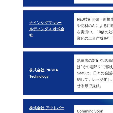
R&D技術開発・新規
ナインシグマ･ホー
や商材のAIによる
ルディングス 株式会
を実演中。 10倍の
社
業化の土台作成を行
熟練者の対応や現場
は"その場限り"で消え
株式会社 PKSHA
SaaSは、日々の会
Technology
約してナレッジ化し
せる形で提供。
株式会社 アウトバー
Comming Soon