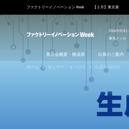
Press
ス
ファクトリーイノベーション Week
【２月】東京展
Escape
キ
to
生
ッ
close
プ
the
2026/9/9(水) 
し
menu.
成
幕張メッセ
て
進
む
AI
展示会概要・構成展
出展のご案内
展示会概要
ホーム
セミナー・イベント
生成AI World
World
前回(2025年9月)結果報告
スマート工場 EXPO
ロボデックス
製造業カーボンニュートラ
ル展
製造業 人手不足対策EXPO