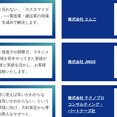
に合わない」「カスタマイズ
た」──製造業・建設業の現場
株式会社 エムニ
生成AIで解決します。
ト推進力や調整力、マネジメ
領域を長年やってきた実績が
株式会社 JINGS
経験と実績を活かし、お客様
貢献いたします。
「何に使えば良いかわからな
株式会社 テクノプロ
ば良いかわからない」という
コンサルティング・
業様に向け、方針策定から導
パートナーズ社
I導入をサポート。