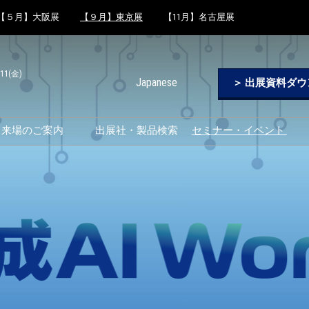
【５月】大阪展
【９月】東京展
【11月】名古屋展
-11(金)
Japanese
＞ 出展資料ダ
Japanese
English
来場のご案内
出展社・製品検索
セミナー・イベント
Korean (Naver Blog)
来場のご案内
セミナー プログラム
テーマ別 出展製品・セミナ
フィジカルAI オー
ー特集
ナー
効率的なブースのまわり方
AI Table
グループ来場特典
生成AI World
交通アクセス
新製品・新技術セミ
来場に関するFAQ