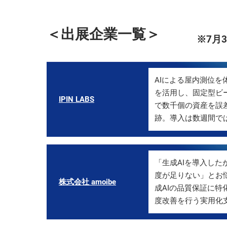
＜出展企業一覧＞
※7月
AIによる屋内測位を体
を活用し、固定型ビ
IPIN LABS
で数千個の資産を誤
跡。導入は数週間で
「生成AIを導入した
度が足りない」とお
株式会社 amoibe
成AIの品質保証に
度改善を行う実用化