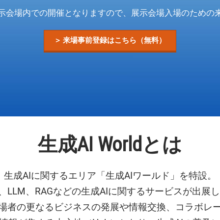
展示会・セミナー参加ポリ
示会場内での開催となりますので、展示会場入場のための
シー
＞ 来場事前登録はこちら（無料）
生成AI Worldとは
生成AIに関するエリア「生成AIワールド」を特設。
ビス、LLM、RAGなどの生成AIに関するサービスが
場者の更なるビジネスの発展や情報交換、コラボレ