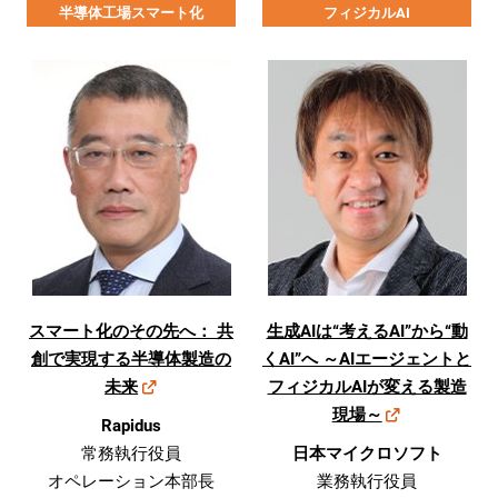
半導体工場スマート化
フィジカルAI
スマート化のその先へ： 共
生成AIは“考えるAI”から“動
創で実現する半導体製造の
くAI”へ ～AIエージェントと
未来
フィジカルAIが変える製造
現場～
Rapidus
常務執行役員
日本マイクロソフト
オペレーション本部長
業務執行役員