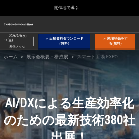
Press
ス
開催地で選ぶ
Escape
キ
to
ッ
close
ファクトリーイノベーション Week
グ
プ
the
ロ
2026年09月09日
し
ー
menu.
幕張メッセ / Makuhari Messe, Japan
2026/9/9(水)
＞ 出展資料ダウンロード
＞ 来場登録をす
バ
-11(金)
て
（無料）
る(無料)
ル
幕張メッセ
進
ナ
製
【２月】東京展
ホーム
展示会概要・構成展
ビ
スマート工場 EXPO
む
2027年02月17日
ゲ
東京ビッグサイト / Tokyo Big Sight, Japan
ー
造
シ
ョ
【５月】大阪展
ン
2027年05月12日
を
業
インテックス大阪 / INTEX Osaka, Japan
折
AI/DXによる生産効率化
り
た
【９月】東京展
た
向
のための最新技術380社
2026年09月09日
む
幕張メッセ / Makuhari Messe, Japan
出展！