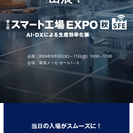
け
【11月】名古屋展
2026年11月25日
愛知県国際展示場 / Aichi Sky Expo
IoT/FA/
ソ
フ
会期：2026年9月9日(水)～11日(金) 10:00～17:00
会場：幕張メッセ ホール1～3
ト
ウ
ェ