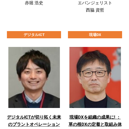
赤堀 浩史
エバンジェリスト
西脇 資哲
デジタルICT
現場DX
デジタルICTが切り拓く未来
現場DXを組織の成果に! ：
のプラントオペレーション
草の根DXの定着と取組み体