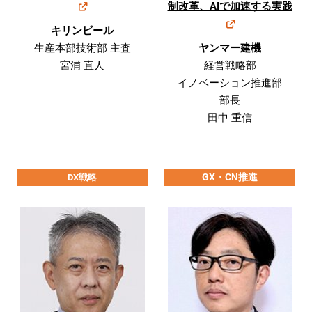
制改革、AIで加速する実践
キリンビール
生産本部技術部 主査
ヤンマー建機
宮浦 直人
経営戦略部
イノベーション推進部
部長
田中 重信
GX・CN推進
DX戦略