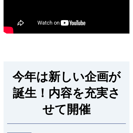
9
月
東
京
今年は新しい企画が
開
誕生！内容を充実さ
催
せて開催