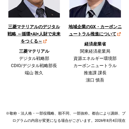
三菱マテリアルのデジタル
地域企業のGX・カーボンニ
戦略 ～循環×AI×人財で未来
ュートラル推進について
をつくる～
経済産業省
三菱マテリアル
関東経済産業局
デジタル戦略部
資源エネルギー環境部
CDIO/デジタル戦略部長
カーボンニュートラル
端山 敦久
推進課 課長
濵口 慎吾
※敬称・法人格・一部役職略、順不同、一部抜粋。都合により講師、プ
ログラムの内容が変更になる場合がございます。2026年8月4日現在