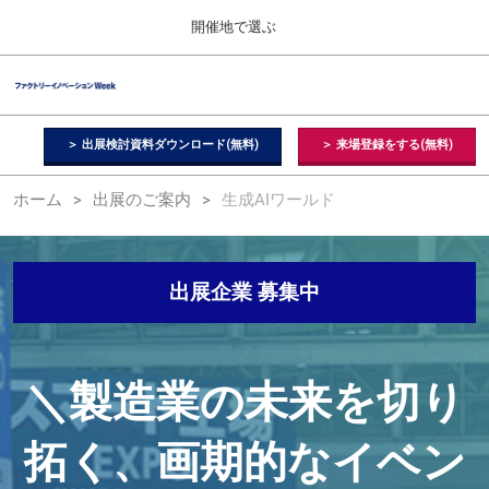
Press
ス
開催地で選ぶ
Escape
キ
to
ッ
close
ファクトリーイノベーション Week
グ
プ
the
ロ
2026年09月09日
し
ー
menu.
幕張メッセ / Makuhari Messe, Japan
バ
＞ 出展検討資料ダウンロード(無料)
＞ 来場登録をする(無料)
て
ル
進
ナ
【２月】東京展
ホーム
出展のご案内
生成AIワールド
ビ
む
2027年02月17日
ゲ
東京ビッグサイト / Tokyo Big Sight, Japan
ー
シ
ョ
【５月】大阪展
出展企業 募集中
ン
2027年05月12日
を
インテックス大阪 / INTEX Osaka, Japan
折
り
た
＼製造業の未来を切り
【９月】東京展
た
2026年09月09日
む
幕張メッセ / Makuhari Messe, Japan
拓く、画期的なイベン