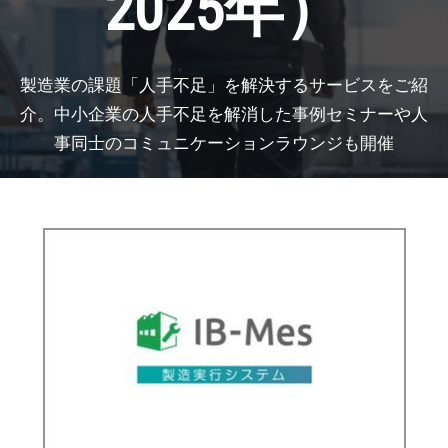
2025年）
【11月】名古屋展
2026年11月25日
愛知県国際展示場 / Aichi Sky Expo
製造業の課題「人手不足」を解決するサービスをご紹
介。中小企業の人手不足を解消した事例セミナーや人
事同士のコミュニケーションラウンジも開催