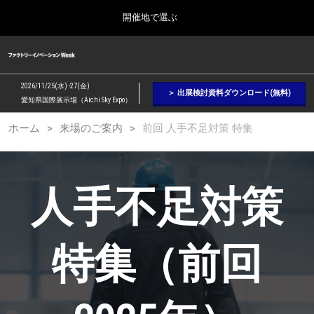
Press
ス
開催地で選ぶ
Escape
キ
to
ッ
close
ファクトリーイノベーション Week
グ
プ
the
ロ
2026年09月09日
し
ー
menu.
幕張メッセ / Makuhari Messe, Japan
2026/11/25(水) -27(金)
バ
＞ 出展検討資料ダウンロード(無料)
て
愛知県国際展示場（Aichi Sky Expo）
ル
進
ナ
【２月】東京展
ホーム
来場のご案内
前回 人手不足対策 特集
ビ
む
2027年02月17日
ゲ
東京ビッグサイト / Tokyo Big Sight, Japan
ー
シ
ョ
【５月】大阪展
人手不足対策
ン
2027年05月12日
を
インテックス大阪 / INTEX Osaka, Japan
折
り
た
特集（前回
【９月】東京展
た
2026年09月09日
む
幕張メッセ / Makuhari Messe, Japan