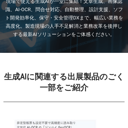
【11月】名古屋展
現場で使える生成AIが一堂に集結！文章生成、画像認
2026年11月25日
識、AI-OCR、問合せ対応、自動整理、設計支援、ソフ
愛知県国際展示場 / Aichi Sky Expo
ト開発効率化、保守・安全管理DXまで、幅広い業務を
高度化。製造現場の人手不足解消と業務改革を後押し
する最新AIソリューションをご体感ください。
生成AIに関連する出展製品のごく
一部をご紹介