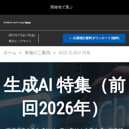
Press
ス
開催地で選ぶ
Escape
キ
to
ッ
close
ファクトリーイノベーション Week
グ
プ
the
ロ
2026年09月09日
し
ー
menu.
幕張メッセ / Makuhari Messe, Japan
2027/2/17(水) -19(金)
バ
＞ 出展検討資料ダウンロード(無料)
て
東京ビッグサイト
ル
進
ナ
【２月】東京展
ホーム
来場のご案内
前回 生成AI 特集
ビ
む
2027年02月17日
ゲ
東京ビッグサイト / Tokyo Big Sight, Japan
ー
シ
ョ
【５月】大阪展
生成AI 特集（前
ン
2027年05月12日
を
インテックス大阪 / INTEX Osaka, Japan
折
り
た
回2026年）
【９月】東京展
た
2026年09月09日
む
幕張メッセ / Makuhari Messe, Japan