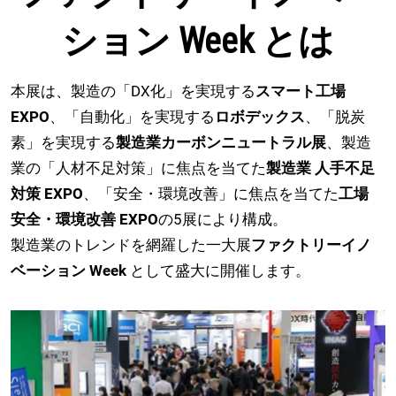
【11月】名古屋展
2026年11月25日
ション Week とは
愛知県国際展示場 / Aichi Sky Expo
本展は、製造の「DX化」を実現する
スマート工場
EXPO
、「自動化」を実現する
ロボデックス
、「脱炭
素」を実現する
製造業カーボンニュートラル展
、製造
業の「人材不足対策」に焦点を当てた
製造業 人手不足
対策 EXPO
、「安全・環境改善」に焦点を当てた
工場
安全・環境改善 EXPO
の5展により構成。
製造業のトレンドを網羅した一大展
ファクトリーイノ
ベーション Week
として盛大に開催します。