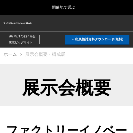
Press
ス
開催地で選ぶ
Escape
キ
to
ッ
close
ファクトリーイノベーション Week
グ
プ
the
ロ
2026年09月09日
し
ー
menu.
幕張メッセ / Makuhari Messe, Japan
2027/2/17(水) -19(金)
バ
＞ 出展検討資料ダウンロード(無料)
て
東京ビッグサイト
ル
進
ナ
【２月】東京展
ホーム
展示会概要・構成展
ビ
む
2027年02月17日
ゲ
東京ビッグサイト / Tokyo Big Sight, Japan
ー
シ
ョ
【５月】大阪展
展示会概要
ン
2027年05月12日
を
インテックス大阪 / INTEX Osaka, Japan
折
り
た
【９月】東京展
た
2026年09月09日
む
幕張メッセ / Makuhari Messe, Japan
ファクトリーイノベー