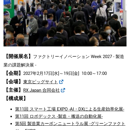
【開催展名】
ファクトリーイノベーション Week 2027 - 製造
業の課題解決展 -
【会期】
2027年2月17日[水]～19日[金] 10:00～17:00
【会場】
東京ビッグサイト
【主催】
RX Japan 合同会社
【構成展】
第11回 スマート工場 EXPO -AI・DXによる生産効率化展-
第11回 ロボデックス -製造・搬送の自動化展-
第5回 製造業カーボンニュートラル展 -グリーンファクト