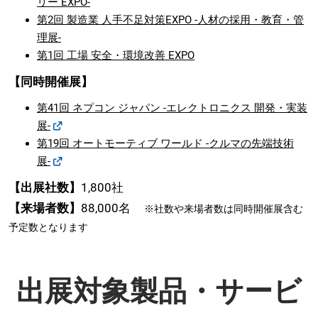
リー EXPO-
第2回 製造業 人手不足対策EXPO -人材の採用・教育・管
理展-
第1回 工場 安全・環境改善 EXPO
【同時開催展】
第41回 ネプコン ジャパン -エレクトロニクス 開発・実装
展-
第19回 オートモーティブ ワールド -クルマの先端技術
展-
【出展社数】
1,800社
【来場者数】
88,000名
※社数や来場者数は同時開催展含む
予定数となります
出展対象製品・サービ