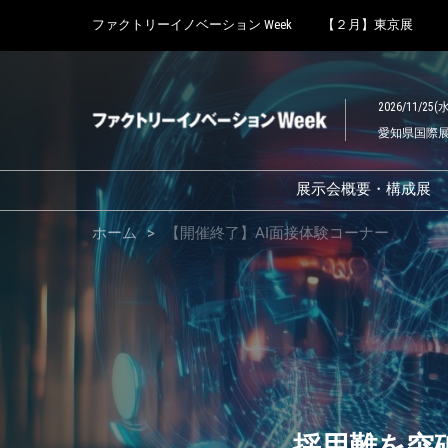
Press
ス
ファクトリーイノベーション Week
【２月】東京展
Escape
キ
to
AI
ッ
close
プ
the
2026/11/25(水
し
menu.
面
愛知県国際展示場
て
進
む
接
展示会概要・構成展
展示会概要
ホーム
【開催終了】AI面接体験コーナー
体
【2025年10月】
ーイノベーション W
報告
験
スマート工場 EXP
ロボデックス
コ
製造業カーボンニ
ル展
採用難を突