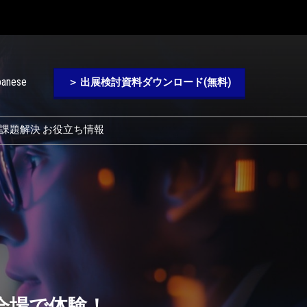
panese
＞ 出展検討資料ダウンロード(無料)
課題解決 お役立ち情報
Chinese
ver Blog)
会場で体験！