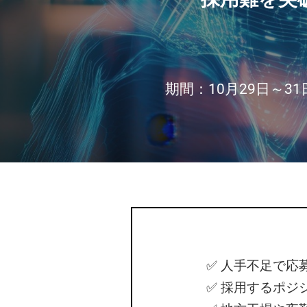
ー
製造業 人手不足対策
工場 安全・環境改善
ナ
期間：10月29日～31日 1
ー
✅ 人手不足で
✅ 採用するポジ