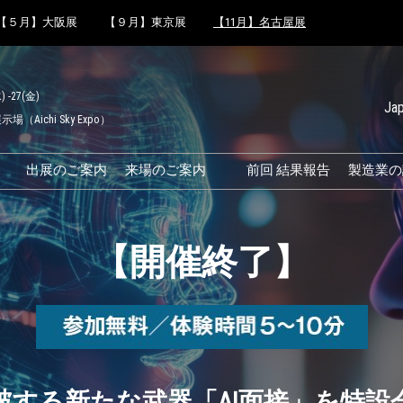
【５月】大阪展
【９月】東京展
【11月】名古屋展
) -27(金)
Ja
（Aichi Sky Expo）
Japanese
English
出展のご案内
来場のご案内
前回 結果報告
製造業の
Simplified 
来場のご案内
Korean (Na
ファクトリ
効率的なブースのまわり方
【開催終了】
eek 結果
交通アクセス
来場に関するFAQ
O
展示会・セミナー参加ポリ
シー
ュートラ
破する新たな武器「AI面接」を特設