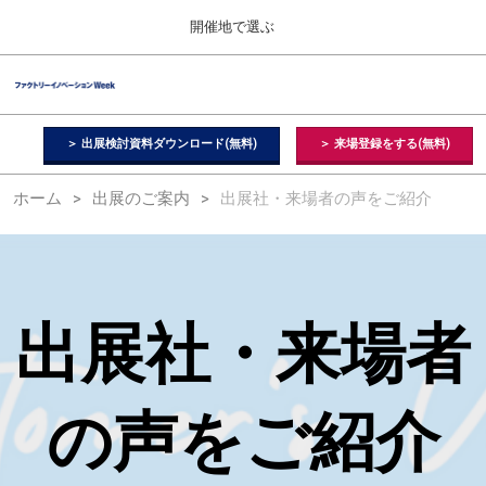
Press
ス
開催地で選ぶ
Escape
キ
to
ッ
close
ファクトリーイノベーション Week
グ
プ
the
ロ
2026年09月09日
し
ー
menu.
幕張メッセ / Makuhari Messe, Japan
バ
＞ 出展検討資料ダウンロード(無料)
＞ 来場登録をする(無料)
て
ル
進
ナ
【２月】東京展
ホーム
出展のご案内
出展社・来場者の声をご紹介
ビ
む
2027年02月17日
ゲ
東京ビッグサイト / Tokyo Big Sight, Japan
ー
シ
ョ
【５月】大阪展
ン
2027年05月12日
を
出展社・来場者
インテックス大阪 / INTEX Osaka, Japan
折
り
た
【９月】東京展
た
の声をご紹介
2026年09月09日
む
幕張メッセ / Makuhari Messe, Japan