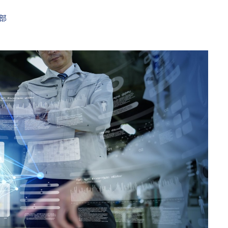
大阪展 3つの特長
集部
出展実績企業を一部ご紹介
出展社・来場者の声をご紹
介
出展に関する説明会
展示会活用法