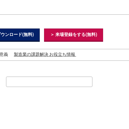
ウンロード(無料)
＞ 来場登録をする(無料)
意義
製造業の課題解決 お役立ち情報
製造業の現状と未来・課題
と解決事例
検
製造業（工場）の人手不足
の原因と解決策
索
AGV・AMRとは？
GX（グリーントランスフォ
ーメーション）とは？
製造業におけるAIの活用方