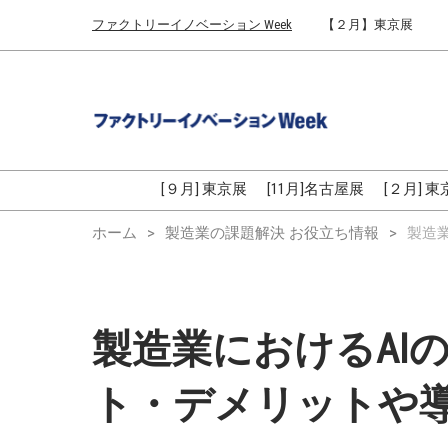
Press
ス
ファクトリーイノベーション Week
【２月】東京展
Escape
キ
to
ッ
close
プ
the
し
menu.
て
進
む
[９月] 東京展
[11月]名古屋展
[２月] 
ホーム
製造業の課題解決 お役立ち情報
製造
製造業におけるAI
ト・デメリットや