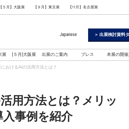
【５月】大阪展
【９月】東京展
【11月】名古屋展
Japanese
＞ 出展検討資料ダ
Japanese
English
東京展
[５月]大阪展
出展のご案内
プレス
本展の開催
Simplified Chinese
出展のご案内
ロゴのダウンロード
業におけるAIの活用方法とは？
Korean (Naver Blog)
フィジカルAI World
ヒューマノイドロボット
World
の活用方法とは？メリッ
生成AIワールド
東京展 [9月開催] 3つの特長
導入事例を紹介
名古屋展3つの特長