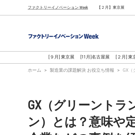
Press
ス
ファクトリーイノベーション Week
【２月】東京展
Escape
キ
to
ッ
close
プ
the
し
menu.
て
進
む
[９月] 東京展
[11月]名古屋展
[２月] 
ホーム
製造業の課題解決 お役立ち情報
GX
GX（グリーントラ
ン）とは？意味や