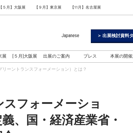
【５月】大阪展
【９月】東京展
【11月】名古屋展
Japanese
＞ 出展検討資料ダ
Japanese
English
東京展
[５月]大阪展
出展のご案内
プレス
本展の開催
Simplified Chinese
出展のご案内
ロゴのダウンロード
（グリーントランスフォーメーション）とは？
Korean (Naver Blog)
フィジカルAI World
ヒューマノイドロボット
World
ンスフォーメーショ
生成AIワールド
東京展 [9月開催] 3つの特長
定義、国・経済産業省・
名古屋展3つの特長