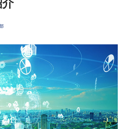
紹介
大阪展 3つの特長
出展実績企業を一部ご紹介
出展社・来場者の声をご紹
集部
介
出展に関する説明会
展示会活用法