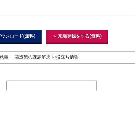
ウンロード(無料)
＞ 来場登録をする(無料)
意義
製造業の課題解決 お役立ち情報
製造業の現状と未来・課題
と解決事例
検
製造業（工場）の人手不足
の原因と解決策
索
AGV・AMRとは？
GX（グリーントランスフォ
ーメーション）とは？
製造業におけるAIの活用方