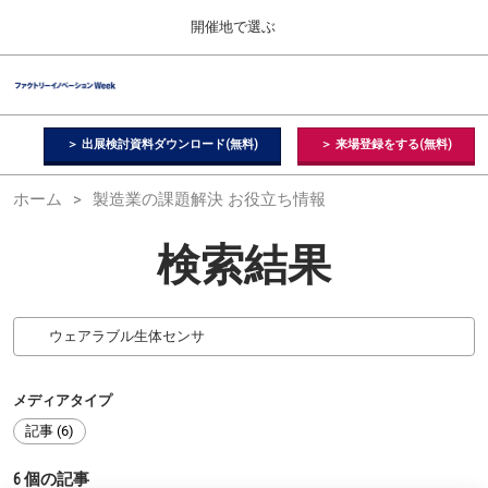
Press
ス
開催地で選ぶ
Escape
キ
to
ッ
close
ファクトリーイノベーション Week
グ
プ
the
ロ
2026年09月09日
し
ー
menu.
幕張メッセ / Makuhari Messe, Japan
バ
＞ 出展検討資料ダウンロード(無料)
＞ 来場登録をする(無料)
て
ル
進
ナ
【２月】東京展
ホーム
製造業の課題解決 お役立ち情報
ビ
む
2027年02月17日
ゲ
東京ビッグサイト / Tokyo Big Sight, Japan
ー
検索結果
シ
ョ
【５月】大阪展
ン
2027年05月12日
を
インテックス大阪 / INTEX Osaka, Japan
折
り
た
【９月】東京展
た
メディアタイプ
2026年09月09日
む
記事 (6)
幕張メッセ / Makuhari Messe, Japan
6
個の記事