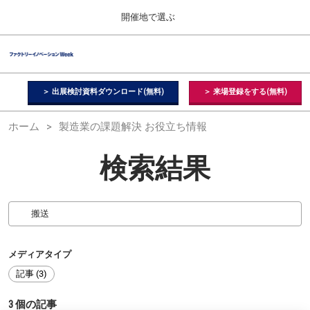
Press
ス
開催地で選ぶ
Escape
キ
to
ッ
close
ファクトリーイノベーション Week
グ
プ
the
ロ
2026年09月09日
し
ー
menu.
幕張メッセ / Makuhari Messe, Japan
バ
＞ 出展検討資料ダウンロード(無料)
＞ 来場登録をする(無料)
て
ル
進
ナ
【２月】東京展
ホーム
製造業の課題解決 お役立ち情報
ビ
む
2027年02月17日
ゲ
東京ビッグサイト / Tokyo Big Sight, Japan
ー
検索結果
シ
ョ
【５月】大阪展
ン
2027年05月12日
を
インテックス大阪 / INTEX Osaka, Japan
折
り
た
【９月】東京展
た
メディアタイプ
2026年09月09日
む
記事 (3)
幕張メッセ / Makuhari Messe, Japan
3
個の記事